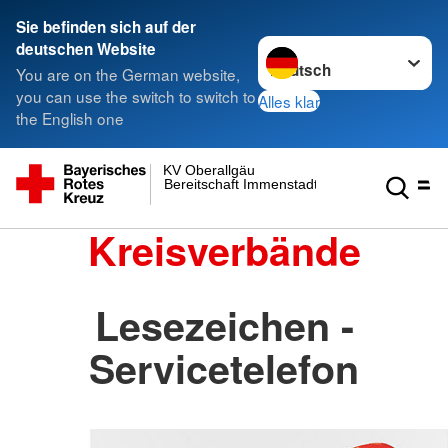
Sie befinden sich auf der
Sprache wechseln zu
deutschen Website
You are on the German website,
you can use the switch to switch to
Alles klar
the English one
KV Oberallgäu
Bereitschaft Immenstadt
Kreisverbände
Lesezeichen -
Servicetelefon