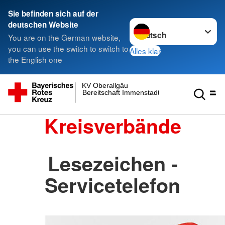
Sie befinden sich auf der
Sprache wechseln zu
deutschen Website
You are on the German website,
you can use the switch to switch to
Alles klar
the English one
KV Oberallgäu
Bereitschaft Immenstadt
Kreisverbände
Lesezeichen -
Servicetelefon