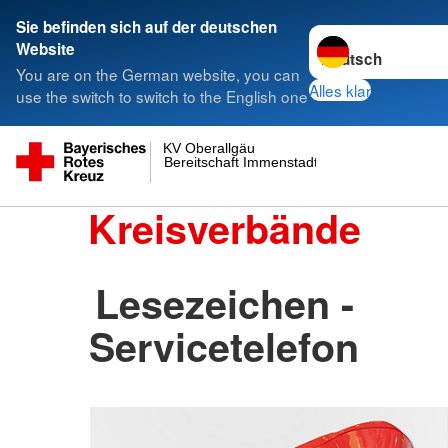
Sie befinden sich auf der deutschen
Sprache wechseln 
Website
You are on the German website, you can
Alles klar
use the switch to switch to the English one
KV Oberallgäu
Bereitschaft Immenstadt
Kreisverbände
Lesezeichen -
Servicetelefon