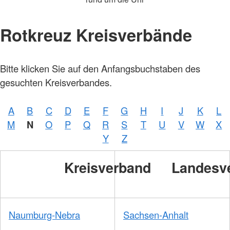
Rotkreuz Kreisverbände
Bitte klicken Sie auf den Anfangsbuchstaben des
gesuchten Kreisverbandes.
A
B
C
D
E
F
G
H
I
J
K
L
M
N
O
P
Q
R
S
T
U
V
W
X
Y
Z
Kreisverband
Landesv
Naumburg-Nebra
Sachsen-Anhalt