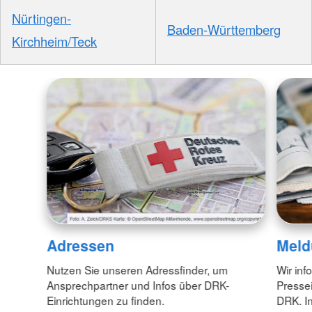
Nürtingen-
Baden-Württemberg
Kirchheim/Teck
Adressen
Meld
Nutzen Sie unseren Adressfinder, um
Wir inf
Ansprechpartner und Infos über DRK-
Pressei
Einrichtungen zu finden.
DRK. In