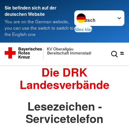
Sie befinden sich auf der
Sprache wechseln zu
deutschen Website
You are on the German website,
you can use the switch to switch to
Alles klar
the English one
KV Oberallgäu
Bereitschaft Immenstadt
Die DRK
Landesverbände
Lesezeichen -
Servicetelefon