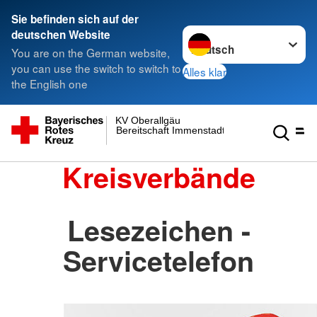
Sie befinden sich auf der
Sprache wechseln zu
deutschen Website
You are on the German website,
you can use the switch to switch to
Alles klar
the English one
KV Oberallgäu
Bereitschaft Immenstadt
Kreisverbände
Lesezeichen -
Servicetelefon