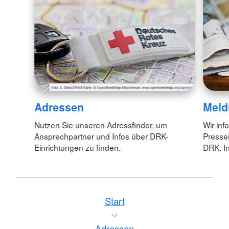
Adressen
Meld
Nutzen Sie unseren Adressfinder, um
Wir inf
Ansprechpartner und Infos über DRK-
Pressei
Einrichtungen zu finden.
DRK. In
Start
Adressen