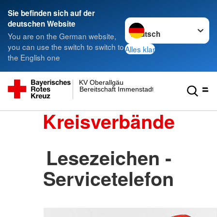
Sie befinden sich auf der
Sprache wechseln zu
deutschen Website
You are on the German website,
you can use the switch to switch to
Alles klar
the English one
KV Oberallgäu
Bereitschaft Immenstadt
Kreisverbände
Lesezeichen -
Servicetelefon