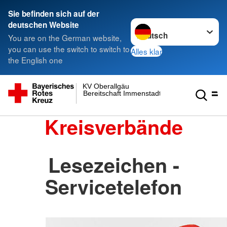
Sie befinden sich auf der
Sprache wechseln zu
deutschen Website
You are on the German website,
you can use the switch to switch to
Alles klar
the English one
KV Oberallgäu
Bereitschaft Immenstadt
Kreisverbände
Lesezeichen -
Servicetelefon