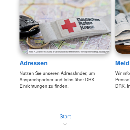
Adressen
Meld
Nutzen Sie unseren Adressfinder, um
Wir inf
Ansprechpartner und Infos über DRK-
Pressei
Einrichtungen zu finden.
DRK. In
Start