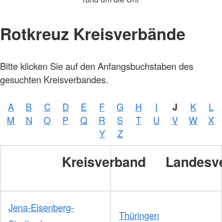
Rotkreuz Kreisverbände
Bitte klicken Sie auf den Anfangsbuchstaben des
gesuchten Kreisverbandes.
A
B
C
D
E
F
G
H
I
J
K
L
M
N
O
P
Q
R
S
T
U
V
W
X
Y
Z
Kreisverband
Landesv
Jena-Eisenberg-
Thüringen