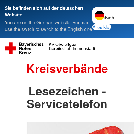
Sie befinden sich auf der deutschen
Sprache wechseln 
Website
You are on the German website, you can
Alles klar
use the switch to switch to the English one
KV Oberallgäu
Bereitschaft Immenstadt
Kreisverbände
Lesezeichen -
Servicetelefon