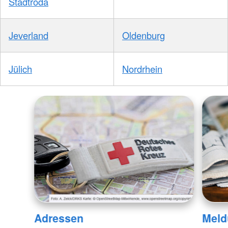
Stadtroda
Jeverland
Oldenburg
Jülich
Nordrhein
Adressen
Meld