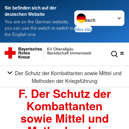
Sie befinden sich auf der
Sprache wechseln zu
deutschen Website
You are on the German website,
you can use the switch to switch to
Alles klar
the English one
KV Oberallgäu
Bereitschaft Immenstadt
Der Schutz der Kombattanten sowie Mittel und
Methoden der Kriegsführung
F. Der Schutz der
Kombattanten
sowie Mittel und